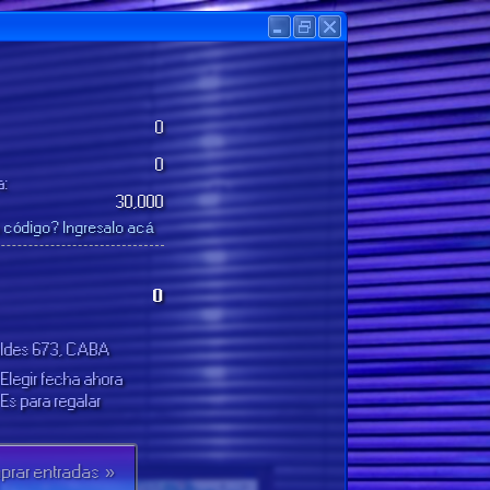
0
0
a:
30,000
n código?
Ingresalo acá
0
ldes 673, CABA
 Elegir fecha ahora
 Es para regalar
prar entradas