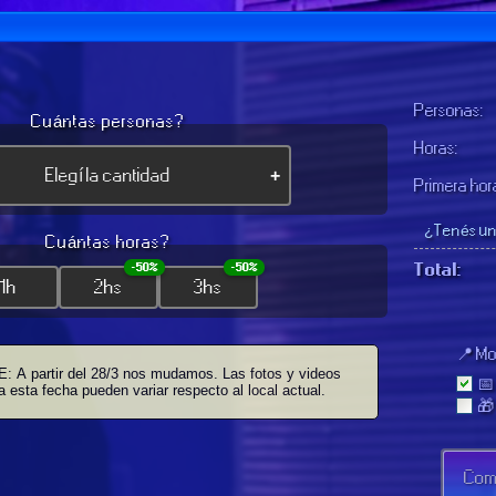
Personas:
Cuántas personas?
Horas:
+
Primera hor
¿Tenés u
Cuántas horas?
Total:
-50%
-50%
1h
2hs
3hs
📍 Mo
A partir del 28/3 nos mudamos. Las fotos y videos
📅
anteriores a esta fecha pueden variar respecto al local actual.
🎁
Com